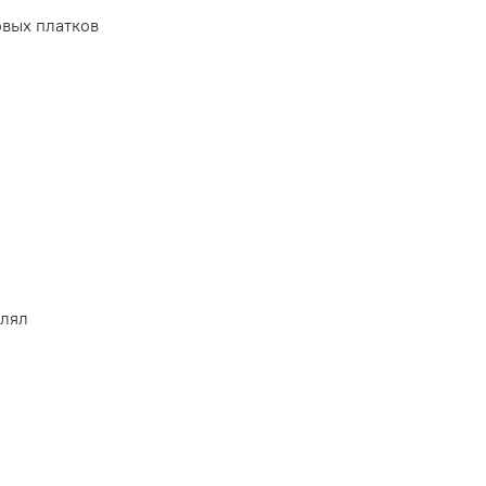
вых платков
влял