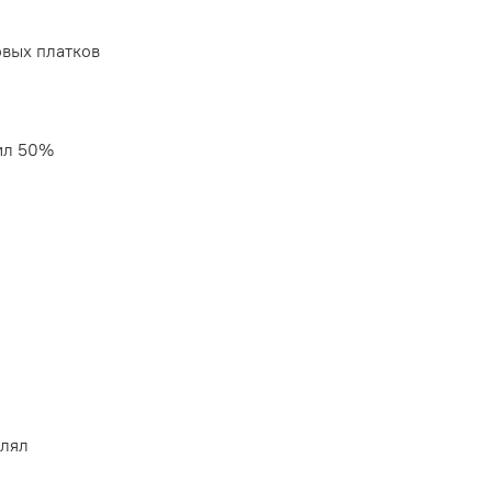
вых платков
ил 50%
влял