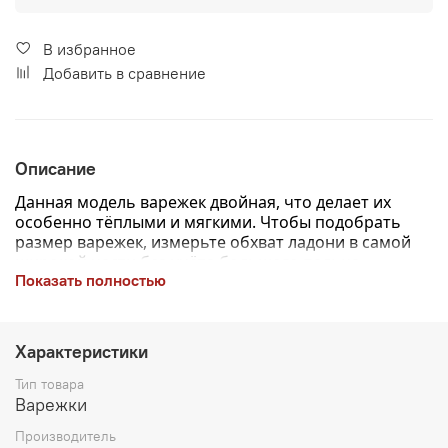
В избранное
Добавить в сравнение
Описание
Данная модель варежек двойная, что делает их
особенно тёплыми и мягкими.
Чтобы подобрать
размер варежек, измерьте обхват ладони в самой
широкой части без учёта большого пальца —
Показать полностью
полученное значение в сантиметрах и будет вашим
размером.
Характеристики
Тип товара
Варежки
Производитель