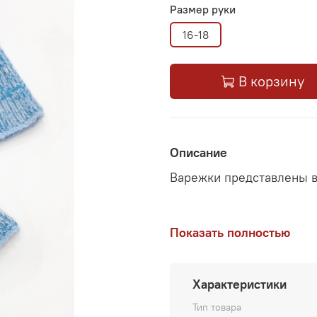
Размер руки
16-18
В корзину
Описание
Варежки представлены в
Показать полностью
Данная модель варежек од
нежными и мягкими.
Чтоб
ладони в самой широкой 
значение в сантиметрах 
Характеристики
манжетой, можно носить к
Тип товара