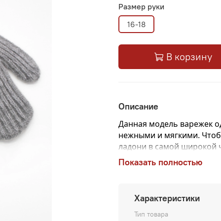
Размер руки
16-18
В корзину
Описание
Данная модель варежек од
нежными и мягкими.
Чтоб
ладони в самой широкой 
значение в сантиметрах 
Показать полностью
манжетой, можно носить к
Характеристики
Тип товара