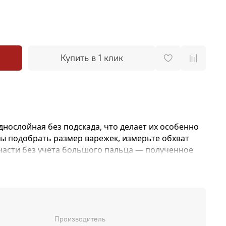
Купить в 1 клик
нослойная без подскада, что делает их особенно
ы подобрать размер варежек, измерьте обхват
части без учёта большого пальца — полученное
и будет вашим размером. Варежки
с удлиненной
ак с отворотом, так и в развернутом виде.
Производитель