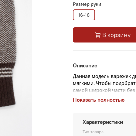
Размер руки
16-18
В корзину
Описание
Данная модель варежек дв
мягкими.
Чтобы подобрать
самой широкой части без
сантиметрах и будет ваш
Показать полностью
Характеристики
Тип товара