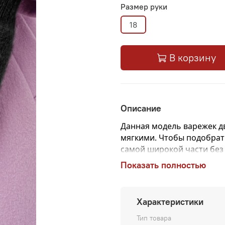
Размер руки
18
В корзину
Описание
Данная модель варежек дв
мягкими.
Чтобы подобрать
самой широкой части без
сантиметрах и будет ваш
Показать полностью
Характеристики
Тип товара