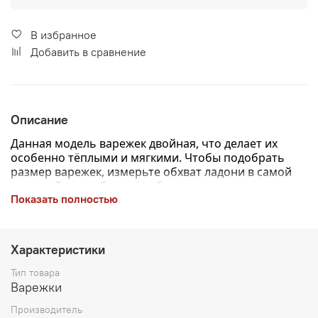
В избранное
Добавить в сравнение
Описание
Данная модель варежек двойная, что делает их
особенно тёплыми и мягкими.
Чтобы подобрать
размер варежек, измерьте обхват ладони в самой
широкой части без учёта большого пальца —
Показать полностью
полученное значение в сантиметрах и будет вашим
размером.
Характеристики
Тип товара
Варежки
Производитель