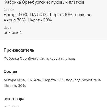
держат тепло и не продувают. Оснащены манжетой
Фабрика Оренбургских пуховых платков
средней длины в виде резинки. Тактильно очень
Состав
приятные, не колются. По краям украшены выпуклой
Ангора 50%, ПА 50%, Шерсть 10%, подклад
вязаной косичкой. Отлично подойдут для длительных
Акрил 70% Шерсть 30%
прогулок, для занятий спортом на воздухе. Будут
великолепным подарком!
Цвет
Бежевый
Производитель
Фабрика Оренбургских пуховых платков
Состав
Ангора 50%, ПА 50%, Шерсть 10%, подклад Акрил 70%
Шерсть 30%
Тип товара
Варежки