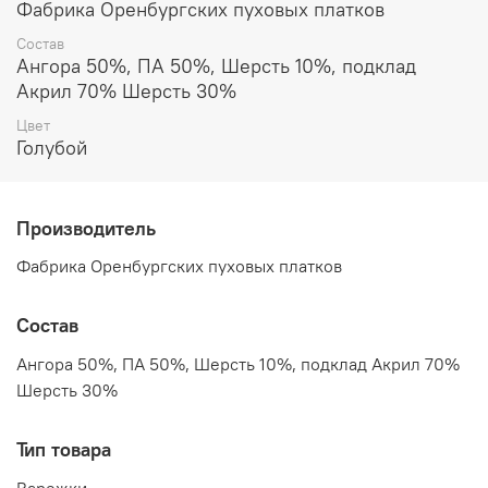
Фабрика Оренбургских пуховых платков
вязаной косичкой. Отлично подойдут для длительных
прогулок, для занятий спортом на воздухе. Будут
Состав
великолепным подарком!
Ангора 50%, ПА 50%, Шерсть 10%, подклад
Акрил 70% Шерсть 30%
Цвет
Голубой
Производитель
Фабрика Оренбургских пуховых платков
Состав
Ангора 50%, ПА 50%, Шерсть 10%, подклад Акрил 70%
Шерсть 30%
Тип товара
Варежки