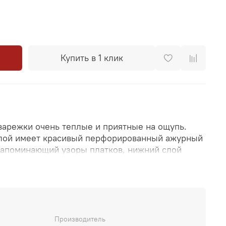
Купить в 1 клик
арежки очень теплые и приятные на ощупь.
слой имеет красивый перфорированный ажурный
 напоминающий узоры платков, нижний слой
а для тепла, не имеет перфорации. Серый
ктичный и подойдет к любому тону верхней
ставлена в двух размерах: 16 (S-M) и 18 (M-L).
ни горизонтально в самом широком месте.
Производитель