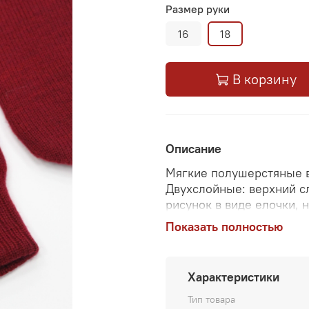
Размер руки
16
18
В корзину
Описание
Мягкие полушерстяные в
Двухслойные: верхний 
рисунок в виде елочки,
выполняет роль подклад
Показать полностью
базовый цвет очень пра
одежды. Эта модель пред
Измеряется размер ладо
Характеристики
Тип товара