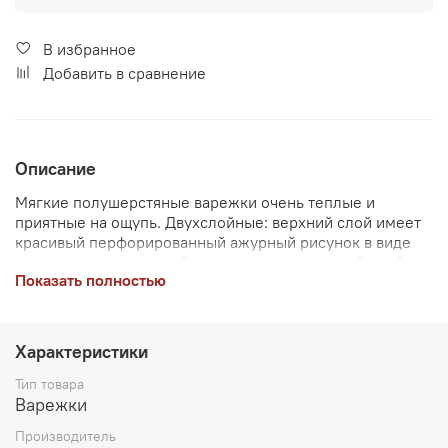
В избранное
Добавить в сравнение
Описание
Мягкие полушерстяные варежки очень теплые и
приятные на ощупь. Двухслойные: верхний слой имеет
красивый перфорированный ажурный рисунок в виде
елочки, напоминающий узоры платков, нижний слой
Показать полностью
выполняет роль подклада для тепла, не имеет
перфорации. Серый базовый цвет очень практичный и
подойдет к любому тону верхней одежды. Эта модель
представлена в двух размерах: 16 (S-M) и 18 (M-L).
Характеристики
Измеряется размер ладони горизонтально в самом
широком месте.
Тип товара
Варежки
Производитель