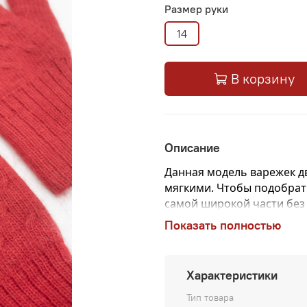
Размер руки
14
В корзину
Описание
Данная модель варежек дв
мягкими.
Чтобы подобрать
самой широкой части без
сантиметрах и будет ваш
Показать полностью
Характеристики
Тип товара