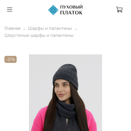
Главная
Шарфы и палантины
Шерстяные шарфы и палантины
-21%