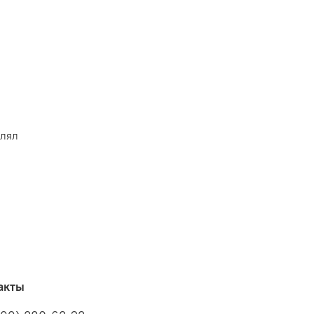
влял
акты