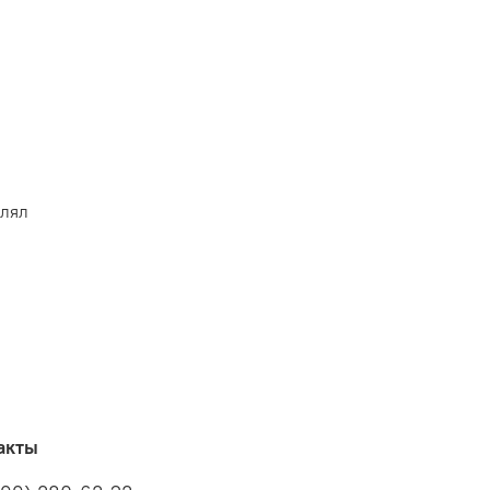
влял
акты