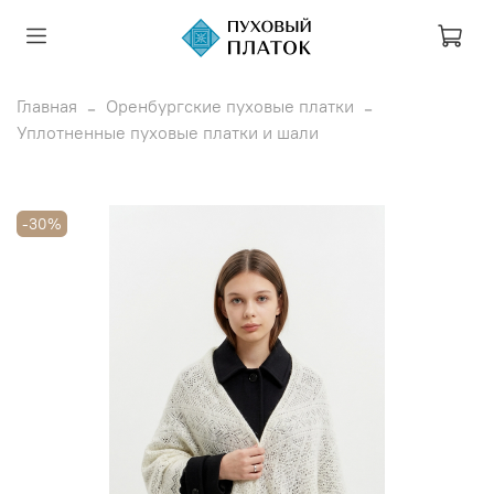
Главная
Оренбургские пуховые платки
Уплотненные пуховые платки и шали
-30%