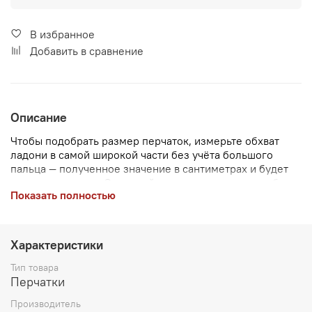
В избранное
Добавить в сравнение
Описание
Чтобы подобрать размер перчаток, измерьте обхват
ладони в самой широкой части без учёта большого
пальца — полученное значение в сантиметрах и будет
вашим размером. Однослойные вязаные перчатки без
Показать полностью
подклада, с удлиненной манжетой, можно носить как с
отворотом, так и в развернутом виде.
Характеристики
Тип товара
Перчатки
Производитель