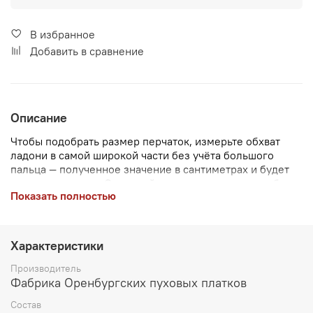
В избранное
Добавить в сравнение
Описание
Чтобы подобрать размер перчаток, измерьте обхват
ладони в самой широкой части без учёта большого
пальца — полученное значение в сантиметрах и будет
вашим размером. Однослойные вязаные перчатки без
Показать полностью
подклада, с удлиненной манжетой, можно носить как с
отворотом, так и в развернутом виде.
Характеристики
Производитель
Фабрика Оренбургских пуховых платков
Состав