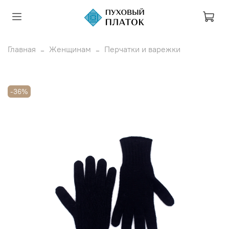
Главная
Женщинам
Перчатки и варежки
-36%