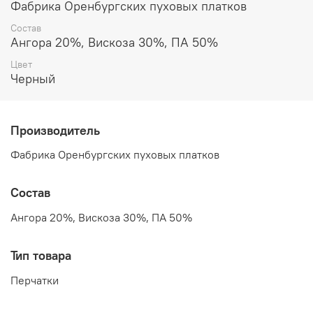
Внутренняя часть перчаток выполнена плотной густой
Фабрика Оренбургских пуховых платков
гладью, придающей им дополнительную прочность.
Состав
Манжета, сделанная в форме резинки, обрамляет
Ангора 20%, Вискоза 30%, ПА 50%
запястье и одновременно обеспечивает надежную
защиту от холодного ветра.
Цвет
Черный
Производитель
Фабрика Оренбургских пуховых платков
Состав
Ангора 20%, Вискоза 30%, ПА 50%
Тип товара
Перчатки