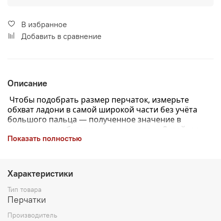
В избранное
Добавить в сравнение
Описание
Чтобы подобрать размер перчаток, измерьте
обхват ладони в самой широкой части без учёта
большого пальца — полученное значение в
сантиметрах и будет вашим размером.
Дизайнеры
Показать полностью
предусмотрели два размера перчаток – 16 (S-M) и 18
(M-L)
Характеристики
Ажурные перчатки черного цвета плотно обнимают
Тип товара
руки, доставляя чувство исключительного комфорта.
Перчатки
Ажурный перфорированный рисунок, украшающий их
тыльную сторону, подчеркивает изысканность.
Производитель