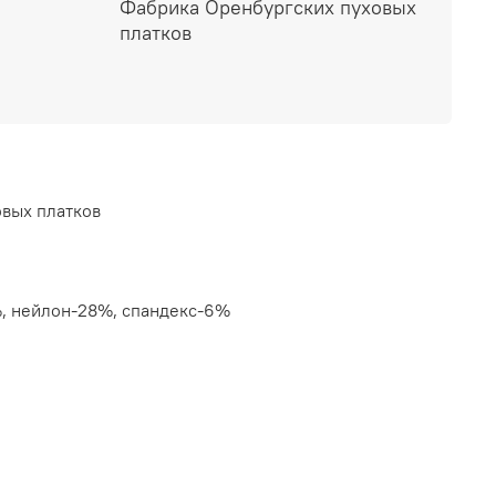
ель будет хорошо смотреться с пальто или
Фабрика Оренбургских пуховых
ну данные перчатки отлично сядут на любой
платков
лины манжета также имеет узор, который
мягко облегая его.
вых платков
, нейлон-28%, спандекс-6%