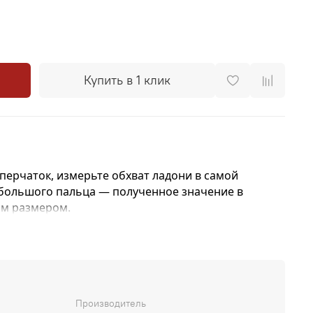
Купить в 1 клик
перчаток, измерьте обхват ладони в самой
 большого пальца — полученное значение в
им размером.
перчатки из пуха согреют и несомненно, украсят
ору. Ведь связаны они из козьего пуха, который
войствами: сохраняет тепло, оказывает легкий
оскопичен. Ажурный узор создают
 который уместно впишется в классический
Производитель