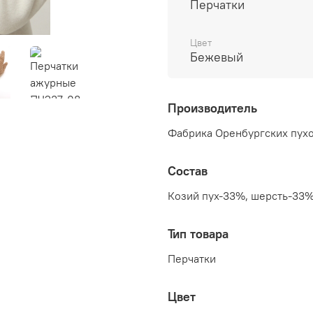
образ. Особенно эта мод
Перчатки
шубой. Благодаря эласта
размер руки. Средней д
Цвет
украсит ваше запястье, 
Бежевый
Производитель
Фабрика Оренбургских пухо
Состав
Козий пух-33%, шерсть-33%
Тип товара
Перчатки
Цвет