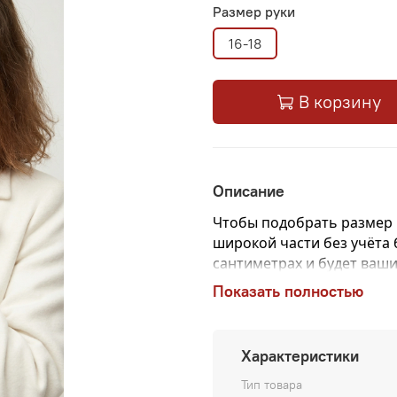
Размер руки
16-18
В корзину
Описание
Чтобы подобрать размер 
широкой части без учёта
сантиметрах и будет ваш
Показать полностью
Утонченные элегантные 
вас в холодную зимнюю п
обладает уникальными с
Характеристики
массажный эффект, гигр
неповторимый ансамбль,
Тип товара