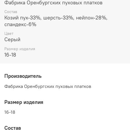
Фабрика Оренбургских пуховых платков
Благодаря эластану данные перчатки отлично сядут на
любой размер руки. Средней длины манжета также
Состав
имеет узор, который украсит ваше запястье, мягко
Козий пух-33%, шерсть-33%, нейлон-28%,
облегая его.
спандекс-6%
Цвет
Серый
Размер изделия
16-18
Производитель
Фабрика Оренбургских пуховых платков
Размер изделия
16-18
Состав