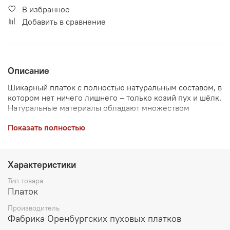
В избранное
Добавить в сравнение
Описание
Шикарный платок с полностью натуральным составом, в
котором нет ничего лишнего – только козий пух и шёлк.
Натуральные материалы обладают множеством
преимуществ, поэтому этот платок уже много лет
Показать полностью
является одним из самых востребованных изделий в
нашем ассортименте. Он имеет спокойный серый тон,
который легко комбинируется с другими вещами, а
благодаря большому размеру платок красиво ниспадает
Характеристики
с плеч мягкими складками. Тактильно платок очень
приятный, нежный и шелковистый, поэтому его
Тип товара
выбирают ценители комфорта и аристократичного
Платок
стиля.
Производитель
Фабрика Оренбургских пуховых платков