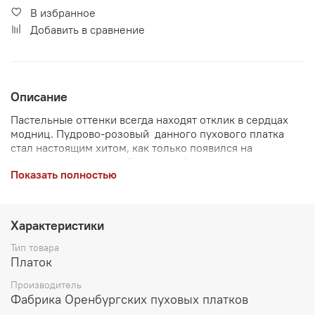
В избранное
Добавить в сравнение
Описание
Пастельные оттенки всегда находят отклик в сердцах
модниц. Пудрово-розовый данного пухового платка
стал настоящим хитом, как только появился на
прилавках магазинов. Его востребованность
Показать полностью
обусловлена его универсальностью — этот нежный цвет
является базовым и позволяет сочетать его с
разнообразными элементами гардероба. Для многих он
стал источником вдохновения, позволяя создавать
Характеристики
непринужденные и романтичные образы. Вне
зависимости от вашего стиля или предпочтений, он
Тип товара
подходит абсолютно всем!
Платок
Производитель
Фабрика Оренбургских пуховых платков