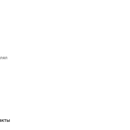
влял
акты