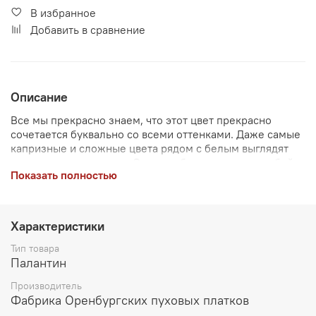
В избранное
Добавить в сравнение
Описание
Все мы прекрасно знаем, что этот цвет прекрасно
сочетается буквально со всеми оттенками. Даже самые
капризные и сложные цвета рядом с белым выглядят
хорошо и естественно. Он способен «оживить» любой
Показать полностью
наряд, даже если его не очень много. Считается, что
идеальным цветовым решением для стильного образа
будет комбинация не более чем из 3-цветов, одним и
которых может быть белый.Нашим ажурным
Характеристики
палантином вы также можете завершить свой образ
или, наоборот, сделать акцент на нем.
Тип товара
Палантин
Производитель
Фабрика Оренбургских пуховых платков