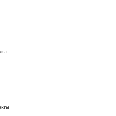
влял
акты