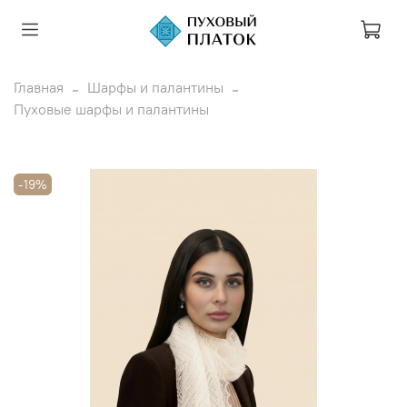
Главная
Шарфы и палантины
Пуховые шарфы и палантины
-19%