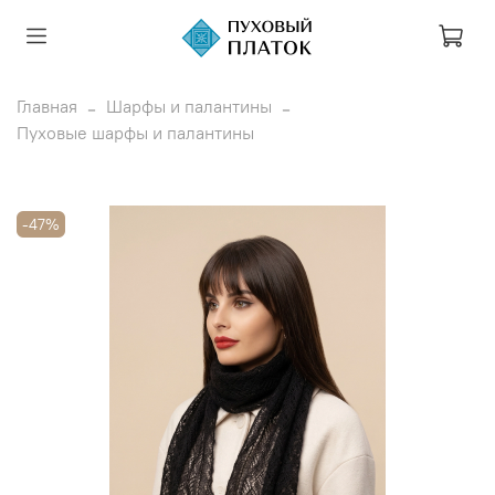
Главная
Шарфы и палантины
Пуховые шарфы и палантины
-47%