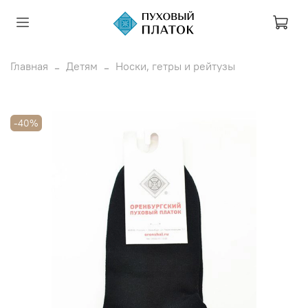
Главная
Детям
Носки, гетры и рейтузы
-40%