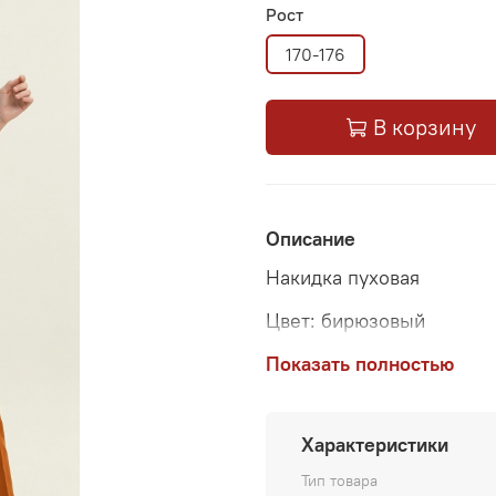
Рост
170-176
В корзину
Описание
Накидка пуховая
Цвет: бирюзовый
Состав: пух - 67%, ПА -
Показать полностью
Производитель: «Фабрик
Характеристики
Тип товара