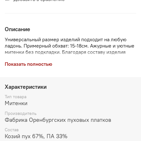
Описание
Универсальный размер изделий подходит на любую
ладонь. Примерный обхват: 15-18см. Ажурные и уютные
митенки без подкладки. Благодаря составу изделия
являются гипоаллергенны и не вызывают неприятных
Показать полностью
ощущений, не раздражают кожу и совершенно не
колются.
Чтобы подобрать размер варежек, измерьте
обхват ладони в самой широкой части, не учитывая
большой палец — полученное значение в сантиметрах и
Характеристики
будет вашим размером.
Тип товара
Митенки
Производитель
Фабрика Оренбургских пуховых платков
Состав
Козий пух 67%, ПА 33%