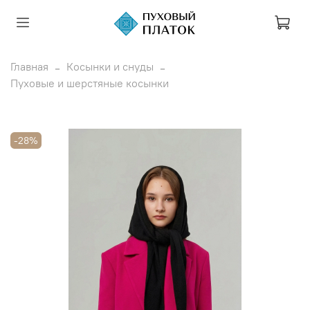
Главная
Косынки и снуды
Пуховые и шерстяные косынки
-28%