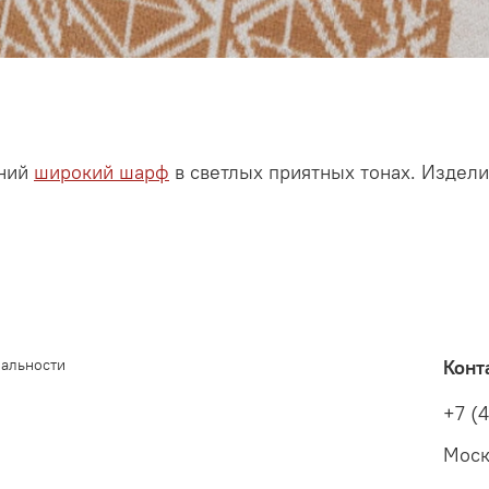
нний
широкий шарф
в светлых приятных тонах. Издел
иальности
Конт
+7 (
Моск