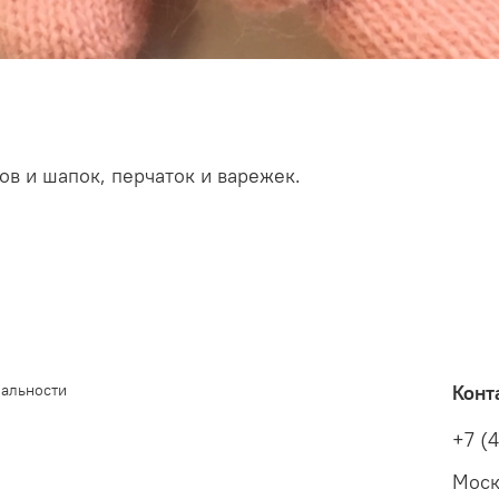
в и шапок, перчаток и варежек.
иальности
Конт
+7 (
Моск