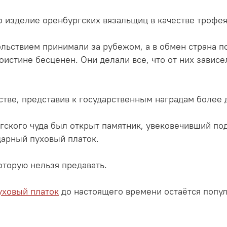
о изделие оренбургских вязальщиц в качестве трофея
льствием принимали за рубежом, а в обмен страна п
оистине бесценен. Они делали все, что от них завис
тве, представив к государственным наградам более 
ского чуда был открыт памятник, увековечивший под
дарный пуховый платок.
которую нельзя предавать.
уховый платок
до настоящего времени остаётся попу