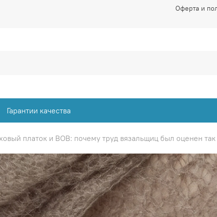
Оферта и по
Гарантии качества
ховый платок и ВОВ: почему труд вязальщиц был оценен так