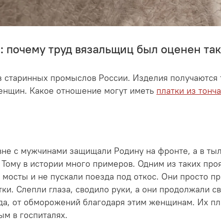
: почему труд вязальщиц был оценен та
з старинных промыслов России. Изделия получаются 
женщин. Какое отношение могут иметь
платки из тонч
е с мужчинами защищали Родину на фронте, а в тыл
Тому в истории много примеров. Одним из таких про
и мосты и не пускали поезда под откос. Они просто п
тки. Слепли глаза, сводило руки, а они продолжали с
ода, от обморожений благодаря этим женщинам. Их пл
м в госпиталях.