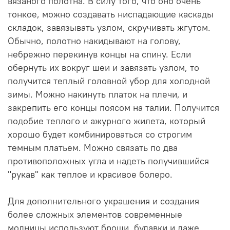
вязаного полотна. В силу того, что оно очень
тонкое, можно создавать ниспадающие каскады
складок, завязывать узлом, скручивать жгутом.
Обычно, полотно накидывают на голову,
небрежно перекинув концы на спину. Если
обернуть их вокруг шеи и завязать узлом, то
получится теплый головной убор для холодной
зимы. Можно накинуть платок на плечи, и
закрепить его концы поясом на талии. Получится
подобие теплого и ажурного жилета, который
хорошо будет комбинироваться со строгим
темным платьем. Можно связать по два
противоположных угла и надеть получившийся
"рукав" как теплое и красивое болеро.
Для дополнительного украшения и создания
более сложных элементов современные
модницы используют броши, булавки и даже